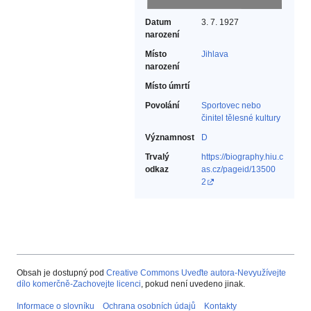
Datum
3. 7. 1927
narození
Místo
Jihlava
narození
Místo úmrtí
Povolání
Sportovec nebo
činitel tělesné kultury‎
Významnost
D
Trvalý
https://biography.hiu.c
odkaz
as.cz/pageid/13500
2
Obsah je dostupný pod
Creative Commons Uveďte autora-Nevyužívejte
dílo komerčně-Zachovejte licenci
, pokud není uvedeno jinak.
Informace o slovníku
Ochrana osobních údajů
Kontakty