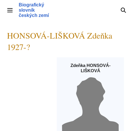
Přeskočit
Biografický
na
slovník
Hlavní menu
Hle
obsah
českých zemí
HONSOVÁ-LIŠKOVÁ Zdeňka
1927-?
Zdeňka HONSOVÁ-
LIŠKOVÁ