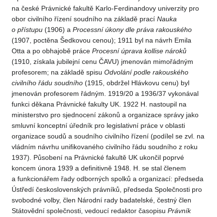
na české Právnické fakultě Karlo-Ferdinandovy univerzity pro
obor civilního řízení soudního na základě prací
Nauka
o přístupu
(1906) a
Processní úkony dle práva rakouského
(1907, poctěna Šedkovou cenou); 1911 byl na návrh Emila
Otta a po obhajobě práce
Procesní úprava kollise nároků
(1910, získala jubilejní cenu ČAVU) jmenován mimořádným
profesorem; na základě spisu
Odvolání podle rakouského
civilního řádu soudního
(1915, obdržel Hlávkovu cenu) byl
jmenován profesorem řádným. 1919/20 a 1936/37 vykonával
funkci děkana Právnické fakulty UK. 1922 H. nastoupil na
ministerstvo pro sjednocení zákonů a organizace správy jako
smluvní konceptní úředník pro legislativní práce v oblasti
organizace soudů a soudního civilního řízení (podílel se zvl. na
vládním návrhu unifikovaného civilního řádu soudního z roku
1937). Působení na Právnické fakultě UK ukončil poprvé
koncem února 1939 a definitivně 1948. H. se stal členem
a funkcionářem řady odborných spolků a organizací: předseda
Ústředí československých právníků, předseda Společnosti pro
svobodné volby, člen Národní rady badatelské, čestný člen
Státovědní společnosti, vedoucí redaktor časopisu
Právník