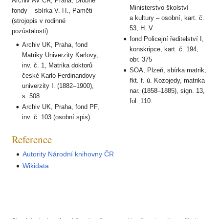
Archiv AV ČR, Praha, Drobné
Ministerstvo školství
fondy – sbírka V. H., Paměti
a kultury – osobní, kart. č.
(strojopis v rodinné
53, H. V.
pozůstalosti)
fond Policejní ředitelství I,
Archiv UK, Praha, fond
konskripce, kart. č. 194,
Matriky Univerzity Karlovy,
obr. 375
inv. č. 1, Matrika doktorů
SOA, Plzeň, sbírka matrik,
české Karlo-Ferdinandovy
řkt. f. ú. Kozojedy, matrika
univerzity I. (1882–1900),
nar. (1858–1885), sign. 13,
s. 508
fol. 110.
Archiv UK, Praha, fond PF,
inv. č. 103 (osobní spis)
Reference
Autority Národní knihovny ČR
Wikidata