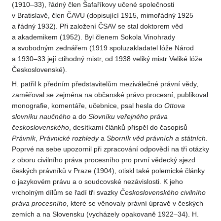
(1910–33), řádný člen Šafaříkovy učené společnosti
v Bratislavě, člen ČAVU (dopisující 1915, mimořádný 1925
a řádný 1932). Při založení ČSAV se stal doktorem věd
a akademikem (1952). Byl členem Sokola Vinohrady
a svobodným zednářem (1919 spoluzakladatel lóže Národ
a 1930–33 její ctihodný mistr, od 1938 veliký mistr Veliké lóže
Československé).
H. patřil k předním představitelům meziválečné právní vědy,
zaměřoval se zejména na občanské právo procesní, publikoval
monografie, komentáře, učebnice, psal hesla do
Ottova
slovníku naučného
a do
Slovníku veřejného práva
československého
, desítkami článků přispěl do časopisů
Právník
,
Právnické rozhledy
a
Sborník věd právních a státních
.
Poprvé na sebe upozornil při zpracování odpovědí na tři otázky
z oboru civilního práva procesního pro první vědecký sjezd
českých právníků v Praze (1904), otiskl také polemické články
o jazykovém právu a o soudcovské nezávislosti. K jeho
vrcholným dílům se řadí tři svazky
Československého civilního
práva procesního
, které se věnovaly právní úpravě v českých
zemích a na Slovensku (vycházely opakovaně 1922–34). H.