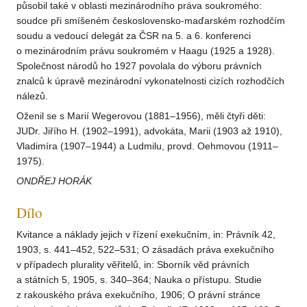
působil také v oblasti mezinárodního práva soukromého:
soudce při smíšeném československo-maďarském rozhodčím
soudu a vedoucí delegát za ČSR na 5. a 6. konferenci
o mezinárodním právu soukromém v Haagu (1925 a 1928).
Společnost národů ho 1927 povolala do výboru právních
znalců k úpravě mezinárodní vykonatelnosti cizích rozhodčích
nálezů.
Oženil se s Marií Wegerovou (1881–1956), měli čtyři děti:
JUDr. Jiřího H. (1902–1991), advokáta, Marii (1903 až 1910),
Vladimíra (1907–1944) a Ludmilu, provd. Oehmovou (1911–
1975).
ONDŘEJ HORÁK
Dílo
Kvitance a náklady jejich v řízení exekučním, in: Právník 42,
1903, s. 441–452, 522–531; O zásadách práva exekučního
v případech plurality věřitelů, in: Sborník věd právních
a státních 5, 1905, s. 340–364; Nauka o přístupu. Studie
z rakouského práva exekučního, 1906; O právní stránce