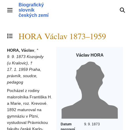
Přeskočit
Biografický
na
slovník
Hlavní menu
Hle
obsah
českých zemí
HORA Václav 1873–1959
Přepnout obsah
HORA, Václav
,
*
Václav HORA
9. 9. 1873 Kozojedy
(u Kralovic), †
17. 1. 1959 Praha,
právník, soudce,
pedagog
Pocházel z rodiny
malorolníka Františka H.
a Marie, roz. Krevové.
1892 maturoval na
gymnáziu v Plzni,
vystudoval Právnickou
Datum
9. 9. 1873
fakultu české Karlo-
narození