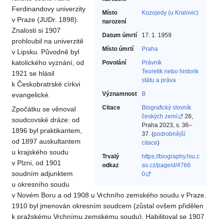
Ferdinandovy univerzity
Místo
Kozojedy (u Kralovic)
v Praze (JUDr. 1898).
narození
Znalosti si 1907
Datum úmrtí
17. 1. 1959
prohloubil na univerzitě
Místo úmrtí
Praha
v Lipsku. Původně byl
katolického vyznání, od
Povolání
Právník‎
Teoretik nebo historik
1921 se hlásil
státu a práva‎
k Českobratrské církvi
Významnost
B
evangelické.
Citace
Biografický slovník
Zpočátku se věnoval
českých zemí
26,
soudcovské dráze: od
Praha 2023, s. 36–
1896 byl praktikantem,
37. (
podrobnější
od 1897 auskultantem
citace
)
u krajského soudu
Trvalý
https://biography.hiu.c
v Plzni, od 1901
odkaz
as.cz/pageid/4766
soudním adjunktem
0
u okresního soudu
v Novém Boru a od 1908 u Vrchního zemského soudu v Praze.
1910 byl jmenován okresním soudcem (zůstal ovšem přidělen
k pražskému Vrchnímu zemskému soudu). Habilitoval se 1907