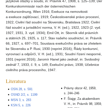
jazykové otázky u soudů, in: Právník 47, 1908, s. 125–139; Der
Konkurskommissär nach der österreichischen
Konkursordnung, Wien 1916; Exekuce na nemovitosti
a exekuce zajišťovací, 1919; Československé právo procesní,
1922; Civilní řád soudní na Slovensku, Bratislava 1922; Civilní
řád soudní a jurisdikční norma, V. H. (ed.), 1922, 1923 (2. vyd.
1927, 1931, 3. vyd. 1934); Emil Ott, in: Sborník věd právních
a státních 25, 1925, s. 117; Stav našeho soudnictví, in: Právník
66, 1927, s. 697–701; Soustava exekučního práva se zřetelem
ke Slovensku a P. Rusi, 1930 (reprint 2016); Řády konkursní,
vyrovnací a odpůrčí, V. H. (ed.), 1931; Soudní řízení nesporné,
1931 (reprint 2016); Jaromír Hanel jako zednář, in: Svobodný
zednář 7, 1933, č. 9, s. 149; Exekuční právo, 1938; Učebnice
civilního práva procesního, 1947.
Literatura
Právny obzor 42, 1959,
OSN 28, s. 591
s. 244–246
OSND 2/2, s. 1199
F. Štajgr, Za akademikem
MSN 3, s. 283
V. H., in: Právník 98, 1959,
KSN 5, s. 226