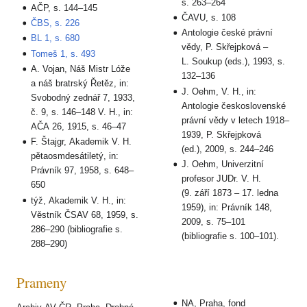
s. 263–264
AČP, s. 144–145
ČAVU, s. 108
ČBS, s. 226
Antologie české právní
BL 1, s. 680
vědy, P. Skřejpková –
Tomeš 1, s. 493
L. Soukup (eds.), 1993, s.
A. Vojan, Náš Mistr Lóže
132–136
a náš bratrský Řetěz, in:
J. Oehm, V. H., in:
Svobodný zednář 7, 1933,
Antologie československé
č. 9, s. 146–148 V. H., in:
právní vědy v letech 1918–
AČA 26, 1915, s. 46–47
1939, P. Skřejpková
F. Štajgr, Akademik V. H.
(ed.), 2009, s. 244–246
pětaosmdesátiletý, in:
J. Oehm, Univerzitní
Právník 97, 1958, s. 648–
profesor JUDr. V. H.
650
(9. září 1873 – 17. ledna
týž, Akademik V. H., in:
1959), in: Právník 148,
Věstník ČSAV 68, 1959, s.
2009, s. 75–101
286–290 (bibliografie s.
(bibliografie s. 100–101).
288–290)
Prameny
NA, Praha, fond