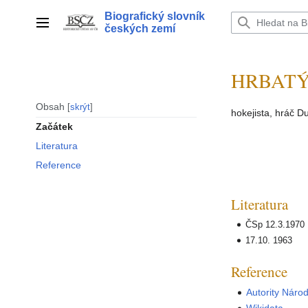
Přeskočit
Biografický slovník
na
Hlavní menu
českých zemí
obsah
HRBATÝ 
Obsah
skrýt
hokejista, hráč D
Začátek
Literatura
Reference
Literatura
ČSp 12.3.1970
17.10. 1963
Reference
Autority Náro