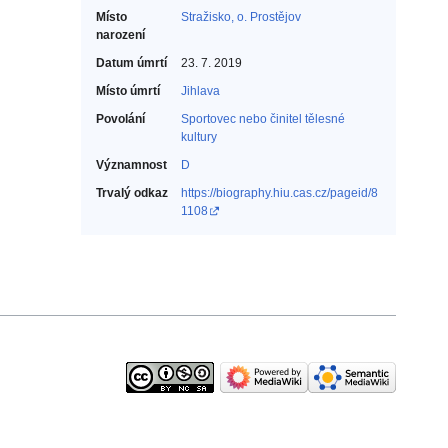
Místo
Stražisko, o. Prostějov
narození
Datum úmrtí
23. 7. 2019
Místo úmrtí
Jihlava
Povolání
Sportovec nebo činitel tělesné
kultury‎
Významnost
D
Trvalý odkaz
https://biography.hiu.cas.cz/pageid/8
1108