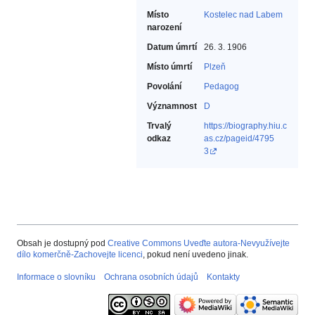
Místo
Kostelec nad Labem
narození
Datum úmrtí
26. 3. 1906
Místo úmrtí
Plzeň
Povolání
Pedagog‎
Významnost
D
Trvalý
https://biography.hiu.c
odkaz
as.cz/pageid/4795
3
Obsah je dostupný pod
Creative Commons Uveďte autora-Nevyužívejte
dílo komerčně-Zachovejte licenci
, pokud není uvedeno jinak.
Informace o slovníku
Ochrana osobních údajů
Kontakty