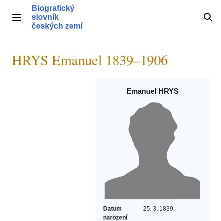
Přeskočit
Biografický
na
slovník
Hlavní menu
Hle
obsah
českých zemí
HRYS Emanuel 1839–1906
Emanuel HRYS
Datum
25. 3. 1839
narození