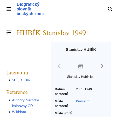
Přeskočit
Biografický
na
slovník
Hlavní menu
Hle
obsah
českých zemí
HUBÍK Stanislav 1949
Přepnout obsah
Stanislav HUBÍK
Literatura
Stanislav Hubík.jpg
SČF, s. 206
Datum
23. 1. 1949
Reference
narození
Autority Národní
Místo
Kroměříž
knihovny ČR
narození
Wikidata
Místo úmrtí