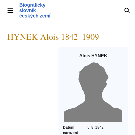
Přeskočit
Biografický
na
slovník
Hlavní menu
Hle
obsah
českých zemí
HYNEK Alois 1842–1909
Alois HYNEK
Datum
5. 8. 1842
narození