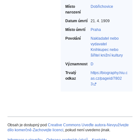
Místo
Dobřichovice
narození
Datum úmrtí
21. 4. 1909
Místo úmrtí
Praha
Povolání
Nakladatel nebo
vydavatel‎
Knihkupec nebo
šiřitel knižní kultury‎
Významnost
D
Trvalý
https://biography.hiu.c
odkaz
as.cz/pageid/7802
3
Obsah je dostupný pod
Creative Commons Uveďte autora-Nevyužívejte
dílo komerčně-Zachovejte licenci
, pokud není uvedeno jinak.