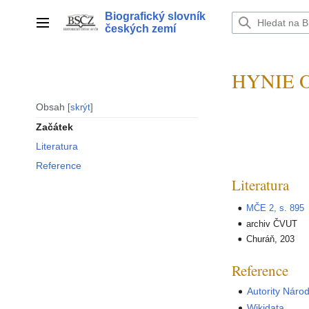
Přeskočit
Biografický slovník
na
Hlavní menu
českých zemí
obsah
HYNIE O
Obsah
skrýt
Začátek
Literatura
Reference
Literatura
MČE 2, s. 895
archiv ČVUT
Churáň, 203
Reference
Autority Náro
Wikidata