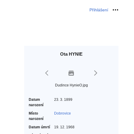
Přihlášení
Osobní 
Ota HYNIE
Dudince HynieO.jpg
Datum
23. 3. 1899
narození
Místo
Dobrovice
narození
Datum úmrtí
19. 12. 1968