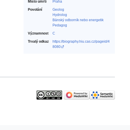
Místo úmrtí
Praha
Povolání
Geolog‎
Hydrolog‎
Bánský odborník nebo energetik‎
Pedagog‎
Významnost
C
Trvalý odkaz
https://biography.hiu.cas.cz/pageid/4
8080