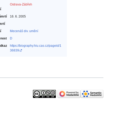
Ostrava-Zábřeh
í
úmrtí
16. 6. 2005
mrtí
í
Mecenáš div. umění‎
nost
D
odkaz
https://biography.hiu.cas.cz/pageid/1
36839