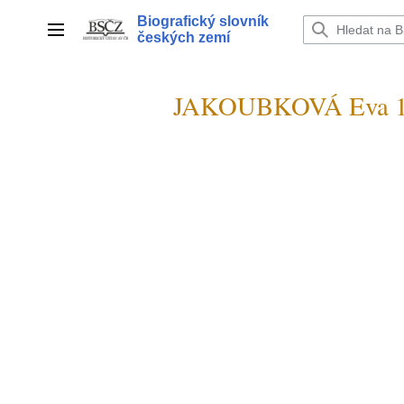
Přeskočit
Biografický slovník
na
Hlavní menu
českých zemí
obsah
JAKOUBKOVÁ Eva 1