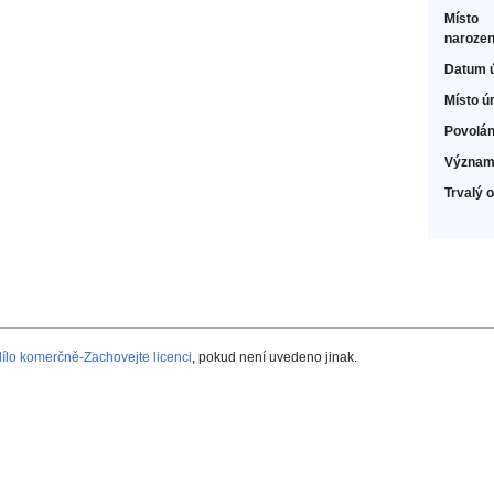
Místo
narozen
Datum 
Místo ú
Povolán
Význam
Trvalý 
lo komerčně-Zachovejte licenci
, pokud není uvedeno jinak.