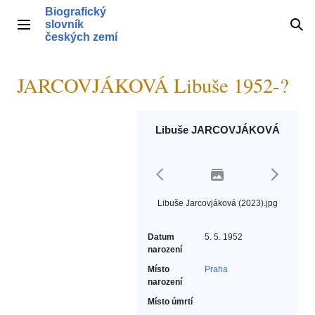
Přeskočit
Biografický
na
slovník
Hlavní menu
Hle
obsah
českých zemí
JARCOVJÁKOVÁ Libuše 1952-?
Libuše JARCOVJÁKOVÁ
Libuše Jarcovjáková (2023).jpg
Datum
5. 5. 1952
narození
Místo
Praha
narození
Místo úmrtí