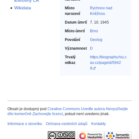
knihovny ČR
Wikidata
Místo
Rychnov nad
narození
Kněžnou
Datum úmrtí
7. 10. 1945
Místo úmrtí
Brno
Povolání
Geolog‎
Významnost
D
Trvalý
https://biography.hiu.c
odkaz
as.cz/pageid/5942
9
Obsah je dostupný pod
Creative Commons Uveďte autora-Nevyužívejte
dílo komerčně-Zachovejte licenci
, pokud není uvedeno jinak.
Informace o slovníku
Ochrana osobních údajů
Kontakty