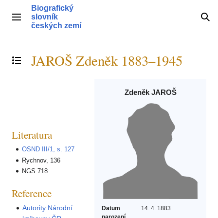
Přeskočit
Biografický
na
slovník
Hlavní menu
Hle
obsah
českých zemí
JAROŠ Zdeněk 1883–1945
Přepnout obsah
Zdeněk JAROŠ
Literatura
OSND III/1, s. 127
Rychnov, 136
NGS 718
Reference
Autority Národní
Datum
14. 4. 1883
narození