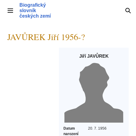
Přeskočit
Biografický
na
slovník
Hlavní menu
Hle
obsah
českých zemí
JAVŮREK Jiří 1956-?
Jiří JAVŮREK
Datum
20. 7. 1956
narození