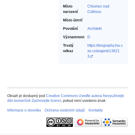
Místo
Chlumec nad
narození
Cidlinou
Místo úmrtí
Povolání
Architekt‎
Významnost
D
Trvalý
https://biography.hiu.c
odkaz
as.cz/pageid/13621
3
Obsah je dostupný pod
Creative Commons Uveďte autora-Nevyužívejte
dílo komerčně-Zachovejte licenci
, pokud není uvedeno jinak.
Informace o slovníku
Ochrana osobních údajů
Kontakty