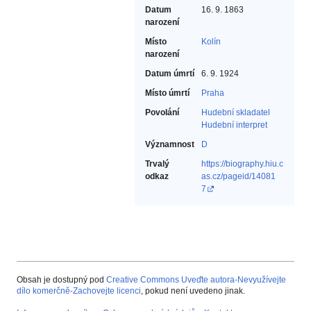
Datum
16. 9. 1863
narození
Místo
Kolín
narození
Datum úmrtí
6. 9. 1924
Místo úmrtí
Praha
Povolání
Hudební skladatel‎
Hudební interpret‎
Významnost
D
Trvalý
https://biography.hiu.c
odkaz
as.cz/pageid/14081
7
Obsah je dostupný pod
Creative Commons Uveďte autora-Nevyužívejte
dílo komerčně-Zachovejte licenci
, pokud není uvedeno jinak.