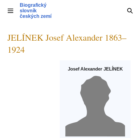
Přeskočit
Biografický
na
slovník
Hlavní menu
Hle
obsah
českých zemí
JELÍNEK Josef Alexander 1863–
1924
Josef Alexander JELÍNEK