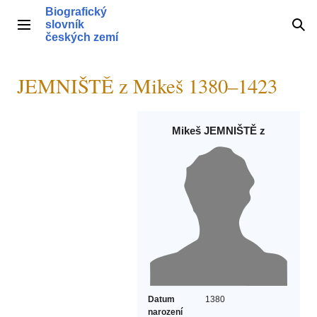
Přeskočit
Biografický
na
slovník
Hlavní menu
Hle
obsah
českých zemí
JEMNIŠTĚ z Mikeš 1380–1423
Mikeš JEMNIŠTĚ z
Datum
1380
narození