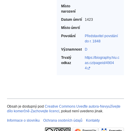
Místo
narození
Datum úmrtí
1423
Místo úmrtí
Povolání
Představitel povstání
do r. 1848‎
Významnost
D
Trvalý
https://biography.hiu.c
odkaz
as.cz/pageid/4904
4
Obsah je dostupný pod
Creative Commons Uveďte autora-Nevyužívejte
dílo komerčně-Zachovejte licenci
, pokud není uvedeno jinak.
Informace o slovníku
Ochrana osobních údajů
Kontakty