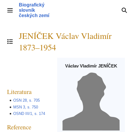
Přeskočit
Biografický
na
slovník
Hlavní menu
Hle
obsah
českých zemí
JENÍČEK Václav Vladimír
Přepnout obsah
1873–1954
Václav Vladimír JENÍČEK
Literatura
OSN 28, s. 705
MSN 3, s. 750
OSND III/1, s. 174
Reference