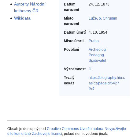
Autority Národní
Datum
24. 12. 1873
narození
knihovny ČR
Wikidata
Místo
Luže, o. Chrudim
narození
Datum úmrtí
4. 10. 1954
Místo úmrtí
Praha
Povolání
Archeolog‎
Pedagog‎
Spisovatel‎
Významnost
D
Trvalý
https://biography.hiu.c
odkaz
as.cz/pageid/5427
9
Obsah je dostupný pod
Creative Commons Uveďte autora-Nevyužívejte
dílo komerčně-Zachovejte licenci
, pokud není uvedeno jinak.