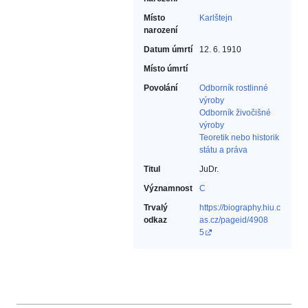
Místo
Karlštejn
narození
Datum úmrtí
12. 6. 1910
Místo úmrtí
Povolání
Odborník rostlinné
výroby‎
Odborník živočišné
výroby‎
Teoretik nebo historik
státu a práva‎
Titul
JuDr.
Významnost
C
Trvalý
https://biography.hiu.c
odkaz
as.cz/pageid/4908
5