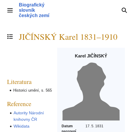
Přeskočit
Biografický
na
slovník
Hlavní menu
Hle
obsah
českých zemí
JIČÍNSKÝ Karel 1831–1910
Přepnout obsah
Karel JIČÍNSKÝ
Literatura
Historici umění, s. 565
Reference
Autority Národní
knihovny ČR
Wikidata
Datum
17. 5. 1831
narození