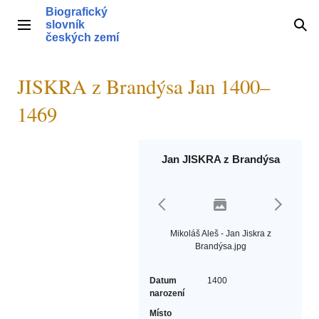
Přeskočit
Biografický
na
slovník
Hlavní menu
Hle
obsah
českých zemí
JISKRA z Brandýsa Jan 1400–
1469
Jan JISKRA z Brandýsa
Mikoláš Aleš - Jan Jiskra z
Brandýsa.jpg
Datum
1400
narození
Místo