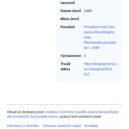
narození
Datum úmrtí
1469
Místo úmrtí
Povolání
Prezident nebo člen
panov./šlechtického
rodu‎
Představitel povstání
do r. 1848‎
Významnost
A
Trvalý
https://biography.hiu.c
odkaz
as.cz/pageid/4911
6
Obsah je dostupný pod
Creative Commons Uveďte autora-Nevyužívejte
dílo komerčně-Zachovejte licenci
, pokud není uvedeno jinak.
Informace o slovníku
Ochrana osobních údajů
Kontakty