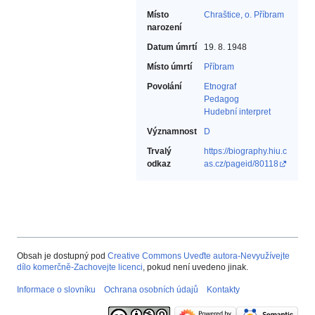
Místo
Chraštice, o. Příbram
narození
Datum úmrtí
19. 8. 1948
Místo úmrtí
Příbram
Povolání
Etnograf‎
Pedagog‎
Hudební interpret‎
Významnost
D
Trvalý
https://biography.hiu.c
odkaz
as.cz/pageid/80118
Obsah je dostupný pod
Creative Commons Uveďte autora-Nevyužívejte
dílo komerčně-Zachovejte licenci
, pokud není uvedeno jinak.
Informace o slovníku
Ochrana osobních údajů
Kontakty