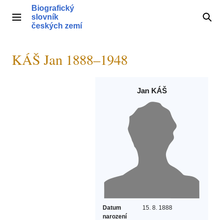
Přeskočit
Biografický
na
slovník
Hlavní menu
Hle
obsah
českých zemí
KÁŠ Jan 1888–1948
Jan KÁŠ
Datum
15. 8. 1888
narození