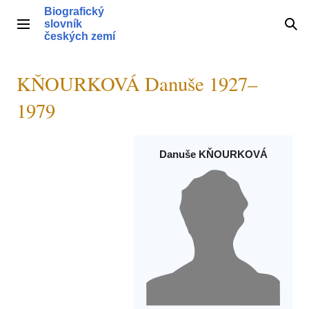
Přeskočit
Biografický
na
slovník
Hlavní menu
Hle
obsah
českých zemí
KŇOURKOVÁ Danuše 1927–
1979
Danuše KŇOURKOVÁ