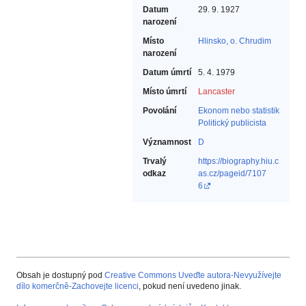
Datum
29. 9. 1927
narození
Místo
Hlinsko, o. Chrudim
narození
Datum úmrtí
5. 4. 1979
Místo úmrtí
Lancaster
Povolání
Ekonom nebo statistik‎
Politický publicista‎
Významnost
D
Trvalý
https://biography.hiu.c
odkaz
as.cz/pageid/7107
6
Obsah je dostupný pod
Creative Commons Uveďte autora-Nevyužívejte
dílo komerčně-Zachovejte licenci
, pokud není uvedeno jinak.