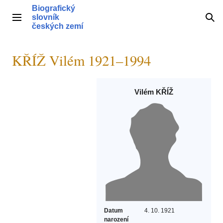
Přeskočit
Biografický
na
slovník
Hlavní menu
Hle
obsah
českých zemí
KŘÍŽ Vilém 1921–1994
Vilém KŘÍŽ
Datum
4. 10. 1921
narození