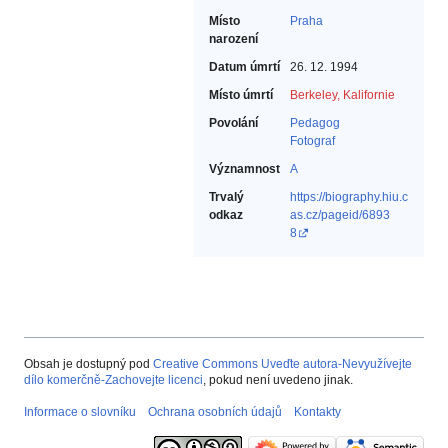
Místo
Praha
narození
Datum úmrtí
26. 12. 1994
Místo úmrtí
Berkeley, Kalifornie
Povolání
Pedagog‎
Fotograf‎
Významnost
A
Trvalý
https://biography.hiu.c
odkaz
as.cz/pageid/6893
8
Obsah je dostupný pod
Creative Commons Uveďte autora-Nevyužívejte
dílo komerčně-Zachovejte licenci
, pokud není uvedeno jinak.
Informace o slovníku
Ochrana osobních údajů
Kontakty