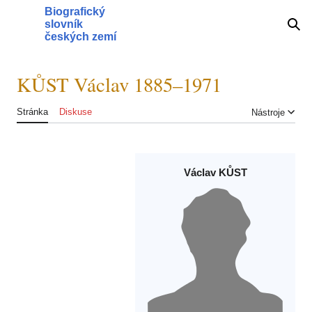
Přeskočit
Biografický
na
slovník
Hlavní menu
Hle
obsah
českých zemí
KŮST Václav 1885–1971
Stránka
Diskuse
Nástroje
Václav KŮST