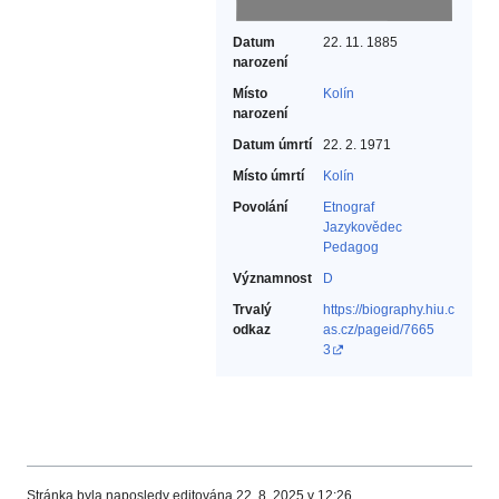
Datum
22. 11. 1885
narození
Místo
Kolín
narození
Datum úmrtí
22. 2. 1971
Místo úmrtí
Kolín
Povolání
Etnograf‎
Jazykovědec‎
Pedagog‎
Významnost
D
Trvalý
https://biography.hiu.c
odkaz
as.cz/pageid/7665
3
Stránka byla naposledy editována 22. 8. 2025 v 12:26.