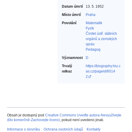
Datum úmrtí
13. 5. 1952
Místo úmrtí
Praha
Povolání
Matematik‎
Fyzik‎
Činitel ústř. státních
orgánů a zemských
správ‎
Pedagog‎
Významnost
D
Trvalý
https://biography.hiu.c
odkaz
as.cz/pageid/6014
2
Obsah je dostupný pod
Creative Commons Uveďte autora-Nevyužívejte
dílo komerčně-Zachovejte licenci
, pokud není uvedeno jinak.
Informace o slovníku
Ochrana osobních údajů
Kontakty