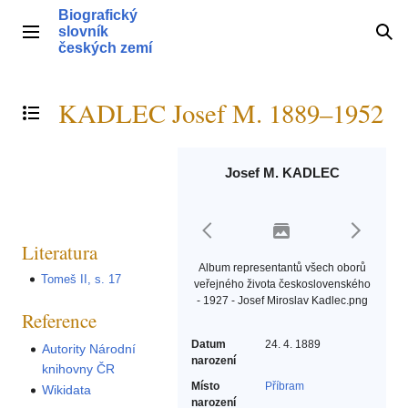
Přeskočit
Biografický
na
slovník
Hlavní menu
Hle
obsah
českých zemí
KADLEC Josef M. 1889–1952
Přepnout obsah
Josef M. KADLEC
Literatura
Album representantů všech oborů
Tomeš II, s. 17
veřejného života československého
- 1927 - Josef Miroslav Kadlec.png
Reference
Datum
24. 4. 1889
Autority Národní
narození
knihovny ČR
Místo
Příbram
Wikidata
narození