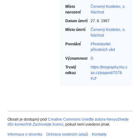
Místo
Červený Kostelec, o.
narození
Náchod
Datum úmrtí
27. 8. 1967
Místo úmrtí
Červený Kostelec, o.
Náchod
Povolání
Představitel
přírodních věd‎
Významnost
D
Trvalý
https://biography.hiu.c
odkaz
as.cz/pageid/7078
9
Obsah je dostupný pod
Creative Commons Uveďte autora-Nevyužívejte
dílo komerčně-Zachovejte licenci
, pokud není uvedeno jinak.
Informace o slovníku
Ochrana osobních údajů
Kontakty