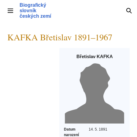
Přeskočit
Biografický
na
slovník
Hlavní menu
Hle
obsah
českých zemí
KAFKA Břetislav 1891–1967
Břetislav KAFKA
Datum
14. 5. 1891
narození