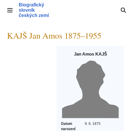
Přeskočit
Biografický
na
slovník
Hlavní menu
Hle
obsah
českých zemí
KAJŠ Jan Amos 1875–1955
Jan Amos KAJŠ
Datum
9. 6. 1875
narození