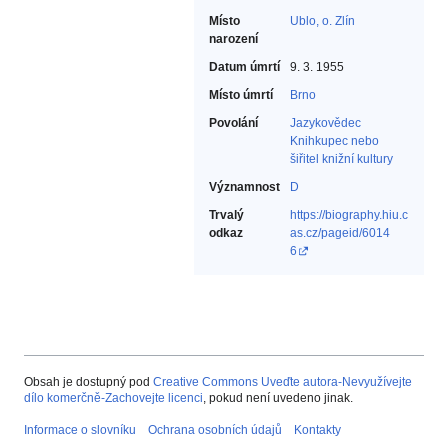
Místo
Ublo, o. Zlín
narození
Datum úmrtí
9. 3. 1955
Místo úmrtí
Brno
Povolání
Jazykovědec‎
Knihkupec nebo
šiřitel knižní kultury‎
Významnost
D
Trvalý
https://biography.hiu.c
odkaz
as.cz/pageid/6014
6
Obsah je dostupný pod
Creative Commons Uveďte autora-Nevyužívejte
dílo komerčně-Zachovejte licenci
, pokud není uvedeno jinak.
Informace o slovníku
Ochrana osobních údajů
Kontakty