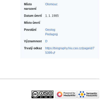
Místo
Olomouc
narození
Datum úmrtí
1. 1. 1985
Místo úmrtí
Povolání
Geolog‎
Pedagog‎
Významnost
D
Trvalý odkaz
https://biography.hiu.cas.cz/pageid/7
5399