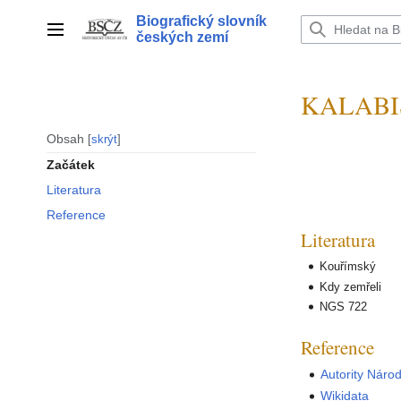
Přeskočit
Biografický slovník
na
Hlavní menu
českých zemí
obsah
KALABIS
Obsah
skrýt
Začátek
Literatura
Reference
Literatura
Kouřímský
Kdy zemřeli
NGS 722
Reference
Autority Náro
Wikidata