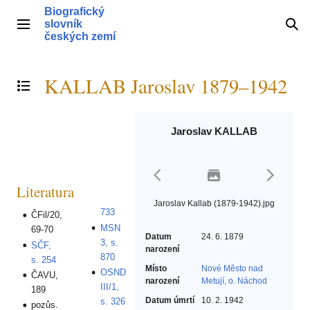
Přeskočit
Biografický
na
slovník
Hlavní menu
Hle
obsah
českých zemí
KALLAB Jaroslav 1879–1942
Přepnout obsah
Jaroslav KALLAB
Literatura
Jaroslav Kallab (1879-1942).jpg
733
ČFil/20,
MSN
69-70
Datum
24. 6. 1879
3, s.
SČF,
narození
870
s. 254
Místo
Nové Město nad
OSND
ČAVU,
narození
Metují, o. Náchod
III/1,
189
Datum úmrtí
10. 2. 1942
s. 326
pozůs.