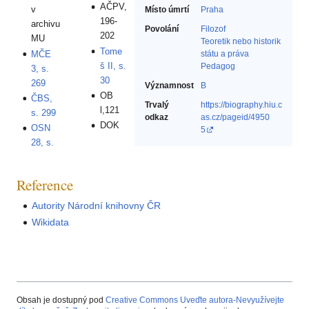
AČPV,
v
Místo úmrtí
Praha
196-
archivu
Povolání
Filozof‎
202
MU
Teoretik nebo historik
Tome
MČE
státu a práva‎
š II, s.
Pedagog‎
3, s.
30
269
Významnost
B
OB
ČBS,
Trvalý
https://biography.hiu.c
l,121
s. 299
odkaz
as.cz/pageid/4950
DOK
OSN
5
28, s.
Reference
Autority Národní knihovny ČR
Wikidata
Obsah je dostupný pod
Creative Commons Uveďte autora-Nevyužívejte