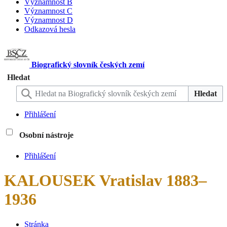
Významnost B
Významnost C
Významnost D
Odkazová hesla
Biografický slovník českých zemí
Hledat
Hledat
Přihlášení
Osobní nástroje
Přihlášení
KALOUSEK Vratislav 1883–
1936
Stránka