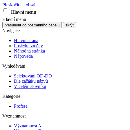
Přeskočit na obsah
Hlavní menu
Hlavní menu
přesunout do postranního panelu
skrýt
Navigace
Hlavní strana
Poslední změny
Náhodná stránka
Nápověda
Vyhledávání
Selektování OD-DO
Dle začátku názvů
V celém slovníku
Kategorie
Profese
Významnost
Významnost A