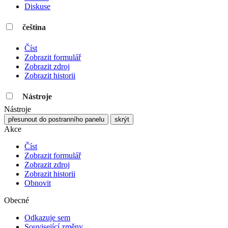
Diskuse
čeština
Číst
Zobrazit formulář
Zobrazit zdroj
Zobrazit historii
Nástroje
Nástroje
přesunout do postranního panelu
skrýt
Akce
Číst
Zobrazit formulář
Zobrazit zdroj
Zobrazit historii
Obnovit
Obecné
Odkazuje sem
Související změny