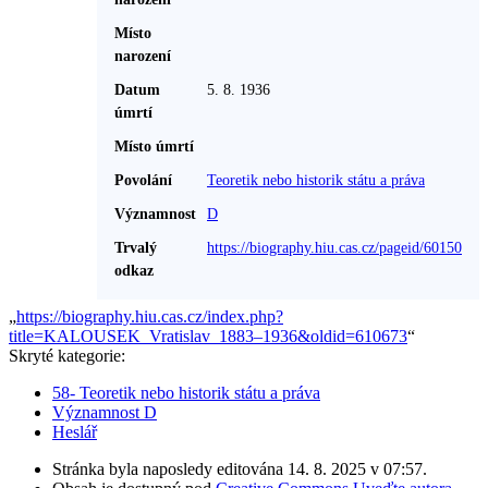
Místo
narození
Datum
5. 8. 1936
úmrtí
Místo úmrtí
Povolání
Teoretik nebo historik státu a práva‎
Významnost
D
Trvalý
https://biography.hiu.cas.cz/pageid/60150
odkaz
„
https://biography.hiu.cas.cz/index.php?
title=KALOUSEK_Vratislav_1883–1936&oldid=610673
“
Skryté kategorie:
58- Teoretik nebo historik státu a práva
Významnost D
Heslář
Stránka byla naposledy editována 14. 8. 2025 v 07:57.