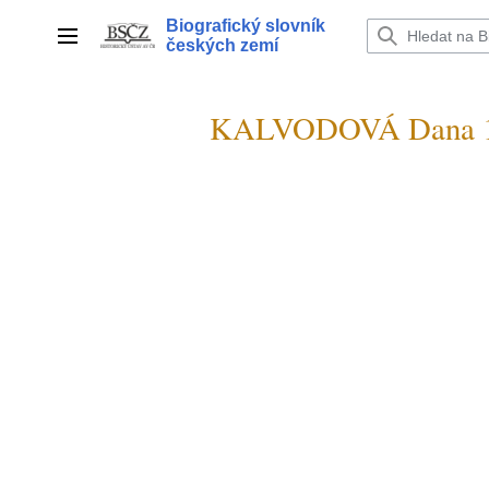
Přeskočit
Biografický slovník
na
Hlavní menu
českých zemí
obsah
KALVODOVÁ Dana 1