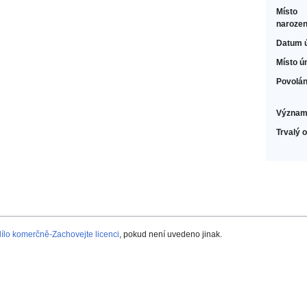
Místo
narozen
Datum 
Místo ú
Povolán
Význam
Trvalý 
lo komerčně-Zachovejte licenci
, pokud není uvedeno jinak.