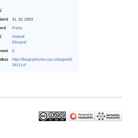
í
úmrtí
31. 10. 2003
mrtí
Praha
í
Historik‎
Etnograf‎
nost
D
odkaz
https://biography.hiu.cas.cz/pageid/1
36114