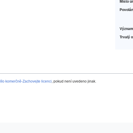
Místo ú
Povolán
Význam
Trvalý 
lo komerčně-Zachovejte licenci
, pokud není uvedeno jinak.