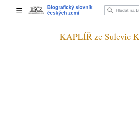
Přeskočit
Biografický slovník
na
Hlavní menu
českých zemí
obsah
KAPLÍŘ ze Sulevic K