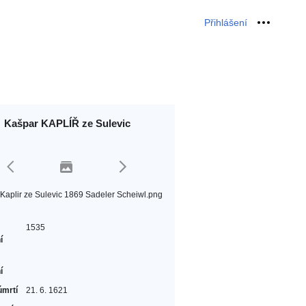
Přihlášení
Osobní 
Kašpar KAPLÍŘ ze Sulevic
Kaplir ze Sulevic 1869 Sadeler Scheiwl.png
1535
í
í
úmrtí
21. 6. 1621