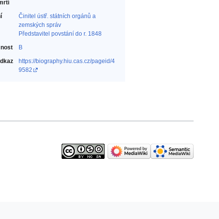
mrtí
í
Činitel ústř. státních orgánů a
zemských správ‎
Představitel povstání do r. 1848‎
nost
B
odkaz
https://biography.hiu.cas.cz/pageid/4
9582