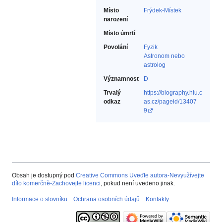
Místo
Frýdek-Místek
narození
Místo úmrtí
Povolání
Fyzik‎
Astronom nebo
astrolog‎
Významnost
D
Trvalý
https://biography.hiu.c
odkaz
as.cz/pageid/13407
9
Obsah je dostupný pod
Creative Commons Uveďte autora-Nevyužívejte
dílo komerčně-Zachovejte licenci
, pokud není uvedeno jinak.
Informace o slovníku
Ochrana osobních údajů
Kontakty