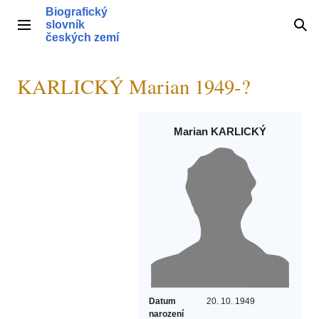
Přeskočit
Biografický
na
slovník
Hlavní menu
Hle
obsah
českých zemí
KARLICKÝ Marian 1949-?
Marian KARLICKÝ
Datum
20. 10. 1949
narození