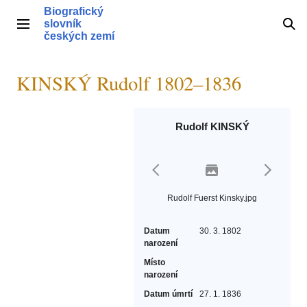
Přeskočit
Biografický
na
slovník
Hlavní menu
Hle
obsah
českých zemí
KINSKÝ Rudolf 1802–1836
Rudolf KINSKÝ
Rudolf Fuerst Kinsky.jpg
Datum
30. 3. 1802
narození
Místo
narození
Datum úmrtí
27. 1. 1836