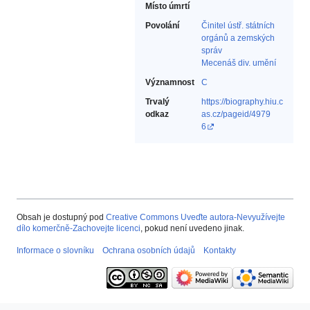
Místo úmrtí
Povolání
Činitel ústř. státních
orgánů a zemských
správ‎
Mecenáš div. umění‎
Významnost
C
Trvalý
https://biography.hiu.c
odkaz
as.cz/pageid/4979
6
Obsah je dostupný pod
Creative Commons Uveďte autora-Nevyužívejte
dílo komerčně-Zachovejte licenci
, pokud není uvedeno jinak.
Informace o slovníku
Ochrana osobních údajů
Kontakty