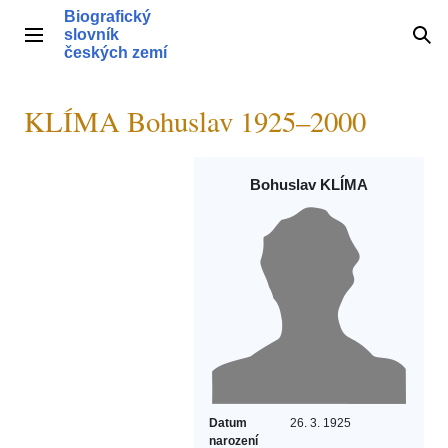
Přeskočit
Biografický
na
slovník
Hlavní menu
Hle
obsah
českých zemí
KLÍMA Bohuslav 1925–2000
Bohuslav KLÍMA
Datum
26. 3. 1925
narození