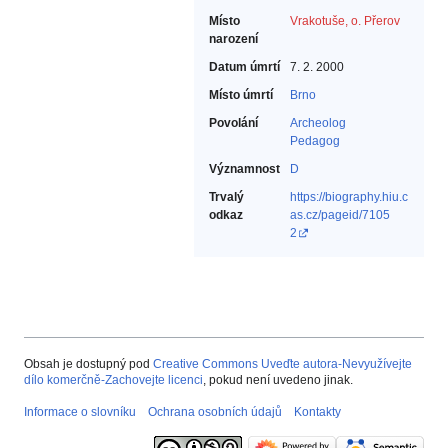
Místo
Vrakotuše, o. Přerov
narození
Datum úmrtí
7. 2. 2000
Místo úmrtí
Brno
Povolání
Archeolog‎
Pedagog‎
Významnost
D
Trvalý
https://biography.hiu.c
odkaz
as.cz/pageid/7105
2
Obsah je dostupný pod
Creative Commons Uveďte autora-Nevyužívejte
dílo komerčně-Zachovejte licenci
, pokud není uvedeno jinak.
Informace o slovníku
Ochrana osobních údajů
Kontakty