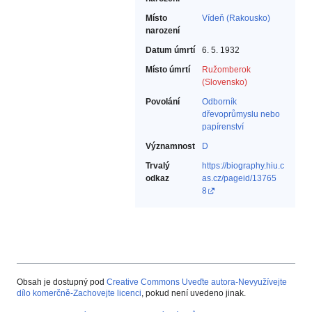
Místo
Vídeň (Rakousko)
narození
Datum úmrtí
6. 5. 1932
Místo úmrtí
Ružomberok
(Slovensko)
Povolání
Odborník
dřevoprůmyslu nebo
papírenství‎
Významnost
D
Trvalý
https://biography.hiu.c
odkaz
as.cz/pageid/13765
8
Obsah je dostupný pod
Creative Commons Uveďte autora-Nevyužívejte
dílo komerčně-Zachovejte licenci
, pokud není uvedeno jinak.