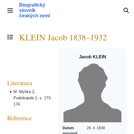
Přeskočit
Biografický
na
slovník
Hlavní menu
Hle
obsah
českých zemí
KLEIN Jacob 1838–1932
Přepnout obsah
Jacob KLEIN
Literatura
M. Myška 2,
Podnikatelé 2, s. 173-
174
Reference
Datum
26. 4. 1838
narození