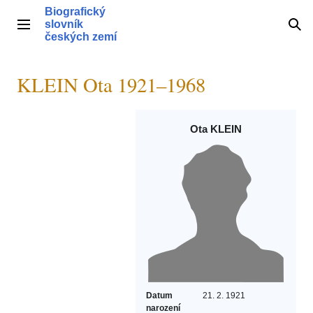
Přeskočit
Biografický
na
slovník
Hlavní menu
Hle
obsah
českých zemí
KLEIN Ota 1921–1968
Ota KLEIN
Datum
21. 2. 1921
narození