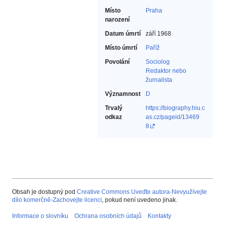
Místo
Praha
narození
Datum úmrtí
září 1968
Místo úmrtí
Paříž
Povolání
Sociolog‎
Redaktor nebo
žurnalista‎
Významnost
D
Trvalý
https://biography.hiu.c
odkaz
as.cz/pageid/13469
8
Obsah je dostupný pod
Creative Commons Uveďte autora-Nevyužívejte
dílo komerčně-Zachovejte licenci
, pokud není uvedeno jinak.
Informace o slovníku
Ochrana osobních údajů
Kontakty