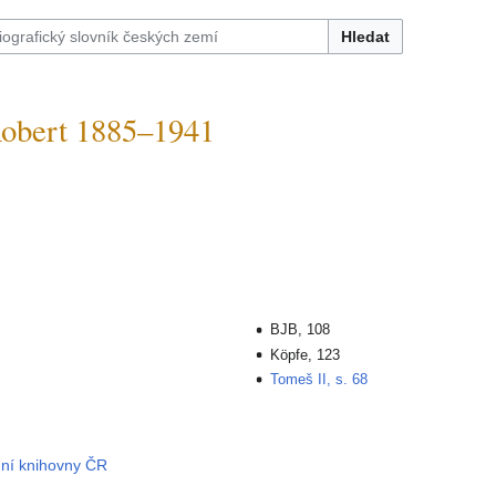
Hledat
bert 1885–1941
BJB, 108
Köpfe, 123
Tomeš II, s. 68
dní knihovny ČR