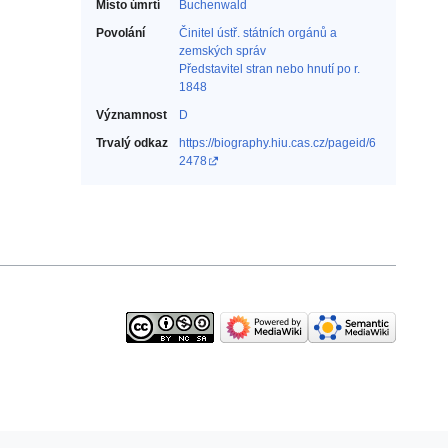
Místo úmrtí
Buchenwald
Povolání
Činitel ústř. státních orgánů a
zemských správ‎
Představitel stran nebo hnutí po r.
1848‎
Významnost
D
Trvalý odkaz
https://biography.hiu.cas.cz/pageid/6
2478