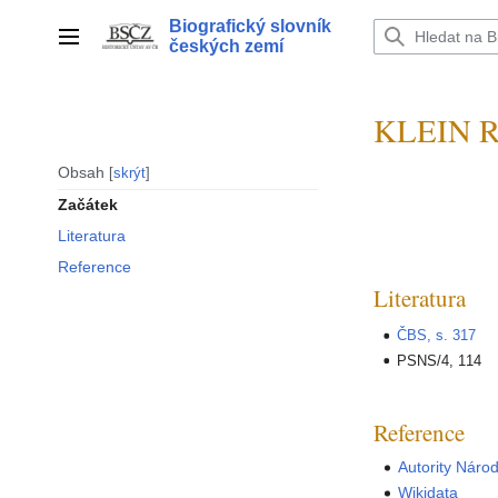
Přeskočit
Biografický slovník
na
Hlavní menu
českých zemí
obsah
KLEIN Ro
Obsah
skrýt
Začátek
Literatura
Reference
Literatura
ČBS, s. 317
PSNS/4, 114
Reference
Autority Náro
Wikidata