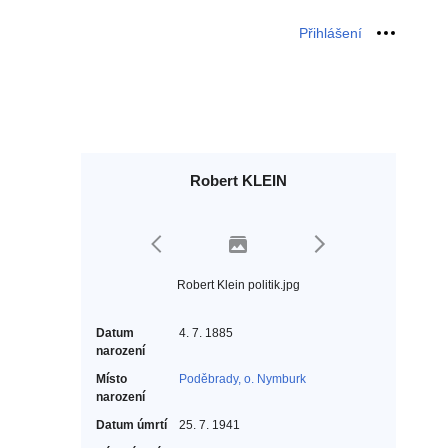
Přihlášení
Osobní 
Robert KLEIN
Robert Klein politik.jpg
Datum
4. 7. 1885
narození
Místo
Poděbrady, o. Nymburk
narození
Datum úmrtí
25. 7. 1941