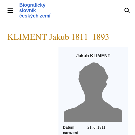
Přeskočit
Biografický
na
slovník
Hlavní menu
Hle
obsah
českých zemí
KLIMENT Jakub 1811–1893
Jakub KLIMENT
Datum
21. 6. 1811
narození