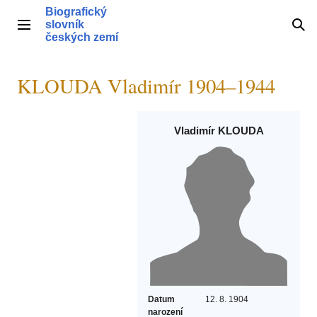
Přeskočit
Biografický
na
slovník
Hlavní menu
Hle
obsah
českých zemí
KLOUDA Vladimír 1904–1944
Vladimír KLOUDA
Datum
12. 8. 1904
narození