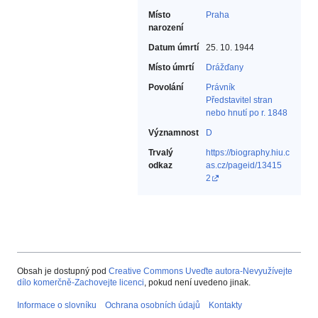
Místo
Praha
narození
Datum úmrtí
25. 10. 1944
Místo úmrtí
Drážďany
Povolání
Právník‎
Představitel stran
nebo hnutí po r. 1848‎
Významnost
D
Trvalý
https://biography.hiu.c
odkaz
as.cz/pageid/13415
2
Obsah je dostupný pod
Creative Commons Uveďte autora-Nevyužívejte
dílo komerčně-Zachovejte licenci
, pokud není uvedeno jinak.
Informace o slovníku
Ochrana osobních údajů
Kontakty