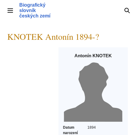
Přeskočit
Biografický
na
slovník
Hlavní menu
Hle
obsah
českých zemí
KNOTEK Antonín 1894-?
Antonín KNOTEK
Datum
1894
narození