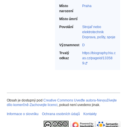
Místo
Praha
narození
Místo úmrtí
Povolání
Strojař nebo
elektrotechnik‎
Doprava, pošty, spoje‎
Významnost
D
Trvalý
https://biography.hiu.c
odkaz
as.cz/pageid/13358
9
Obsah je dostupný pod
Creative Commons Uveďte autora-Nevyužívejte
dílo komerčně-Zachovejte licenci
, pokud není uvedeno jinak.
Informace o slovníku
Ochrana osobních údajů
Kontakty