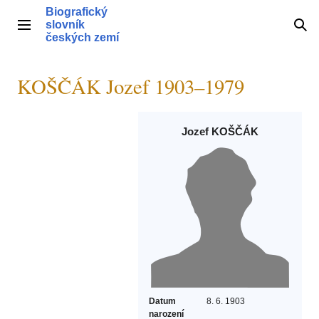
Přeskočit
Biografický
na
slovník
Hlavní menu
Hle
obsah
českých zemí
KOŠČÁK Jozef 1903–1979
Jozef KOŠČÁK
Datum
8. 6. 1903
narození