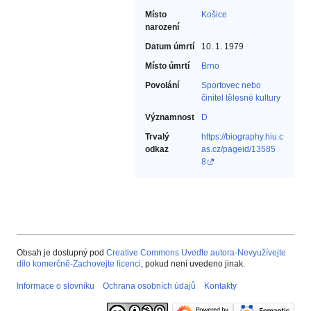
Místo
Košice
narození
Datum úmrtí
10. 1. 1979
Místo úmrtí
Brno
Povolání
Sportovec nebo
činitel tělesné kultury‎
Významnost
D
Trvalý
https://biography.hiu.c
odkaz
as.cz/pageid/13585
8
Obsah je dostupný pod
Creative Commons Uveďte autora-Nevyužívejte
dílo komerčně-Zachovejte licenci
, pokud není uvedeno jinak.
Informace o slovníku
Ochrana osobních údajů
Kontakty