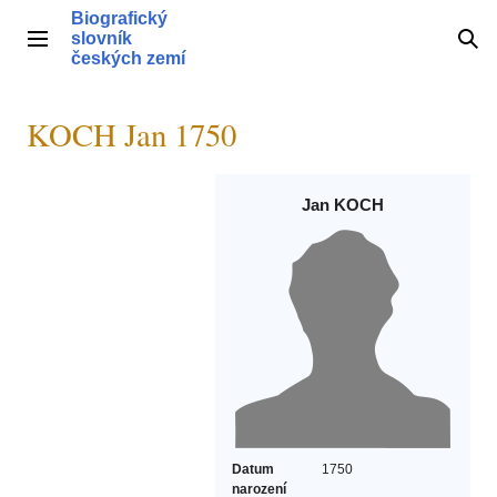
Přeskočit
Biografický
na
slovník
Hlavní menu
Hle
obsah
českých zemí
KOCH Jan 1750
Jan KOCH
Datum
1750
narození