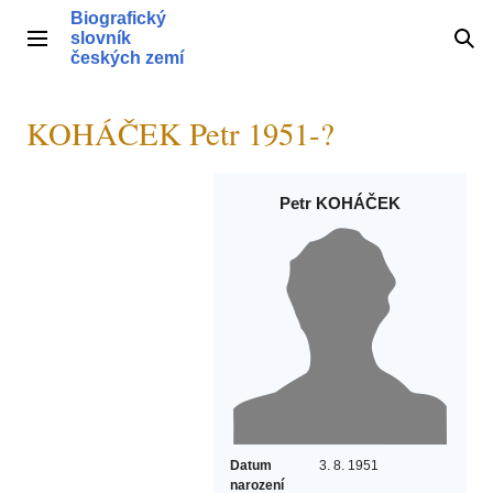
Přeskočit
Biografický
na
slovník
Hlavní menu
Hle
obsah
českých zemí
KOHÁČEK Petr 1951-?
Petr KOHÁČEK
Datum
3. 8. 1951
narození