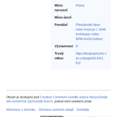
Místo
Praha
narození
Místo úmrtí
Povolání
Představitel stran
nebo hnutí po r. 1848‎
Knihkupec nebo
šiřitel knižní kultury‎
Významnost
D
Trvalý
https://biography.hiu.c
odkaz
as.cz/pageid/13411
8
Obsah je dostupný pod
Creative Commons Uveďte autora-Nevyužívejte
dílo komerčně-Zachovejte licenci
, pokud není uvedeno jinak.
Informace o slovníku
Ochrana osobních údajů
Kontakty