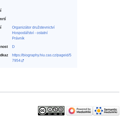
í
mrtí
í
Organizátor družstevnictví‎
Hospodářství - ostatní‎
Právník‎
nost
D
odkaz
https://biography.hiu.cas.cz/pageid/5
7954