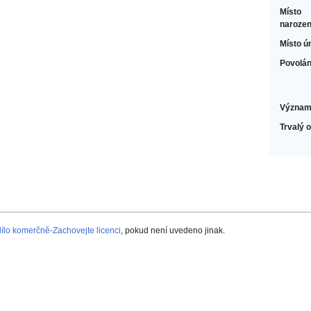
Místo
narozen
Místo ú
Povolán
Význam
Trvalý 
lo komerčně-Zachovejte licenci
, pokud není uvedeno jinak.