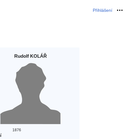
Přihlášení
Osobní 
Rudolf KOLÁŘ
1876
í