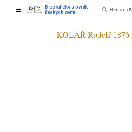
Přeskočit
Biografický slovník
na
Hlavní menu
českých zemí
obsah
KOLÁŘ Rudolf 1876