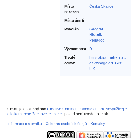
Místo
Česká Skalice
narození
Místo úmrtí
Povolání
Geograf‎
Historik‎
Pedagog‎
Významnost
D
Trvalý
https://biography.hiu.c
odkaz
as.cz/pageid/13528
9
Obsah je dostupný pod
Creative Commons Uveďte autora-Nevyužívejte
dílo komerčně-Zachovejte licenci
, pokud není uvedeno jinak.
Informace o slovníku
Ochrana osobních údajů
Kontakty