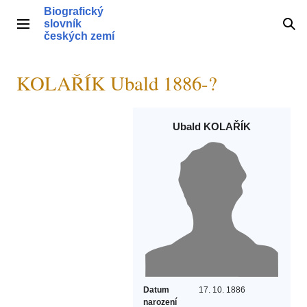
Přeskočit
Biografický
na
slovník
Hlavní menu
Hle
obsah
českých zemí
KOLAŘÍK Ubald 1886-?
Ubald KOLAŘÍK
Datum
17. 10. 1886
narození