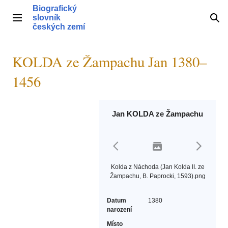
Přeskočit
Biografický
na
slovník
Hlavní menu
Hle
obsah
českých zemí
KOLDA ze Žampachu Jan 1380–
1456
Jan KOLDA ze Žampachu
Kolda z Náchoda (Jan Kolda II. ze
Žampachu, B. Paprocki, 1593).png
Datum
1380
narození
Místo