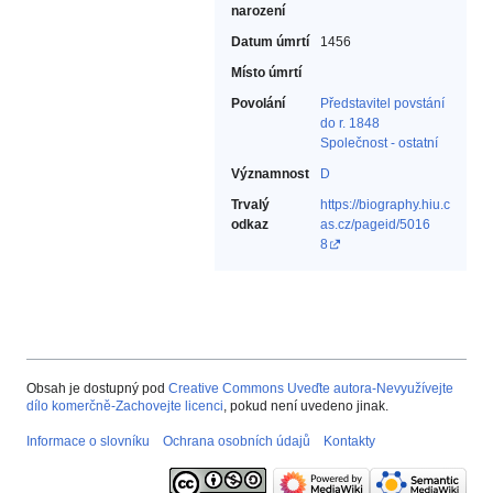
narození
Datum úmrtí
1456
Místo úmrtí
Povolání
Představitel povstání
do r. 1848‎
Společnost - ostatní‎
Významnost
D
Trvalý
https://biography.hiu.c
odkaz
as.cz/pageid/5016
8
Obsah je dostupný pod
Creative Commons Uveďte autora-Nevyužívejte
dílo komerčně-Zachovejte licenci
, pokud není uvedeno jinak.
Informace o slovníku
Ochrana osobních údajů
Kontakty