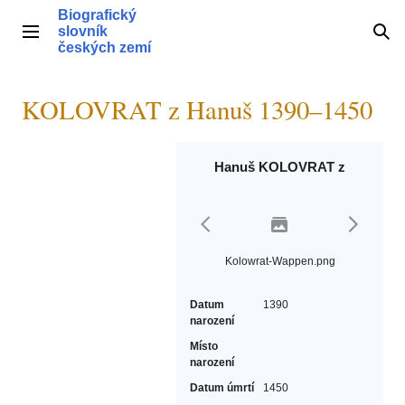
Přeskočit
Biografický
na
slovník
Hlavní menu
Hle
obsah
českých zemí
KOLOVRAT z Hanuš 1390–1450
Hanuš KOLOVRAT z
Kolowrat-Wappen.png
Datum
1390
narození
Místo
narození
Datum úmrtí
1450