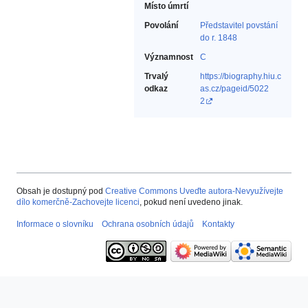
Místo úmrtí
Povolání
Představitel povstání
do r. 1848‎
Významnost
C
Trvalý
https://biography.hiu.c
odkaz
as.cz/pageid/5022
2
Obsah je dostupný pod
Creative Commons Uveďte autora-Nevyužívejte
dílo komerčně-Zachovejte licenci
, pokud není uvedeno jinak.
Informace o slovníku
Ochrana osobních údajů
Kontakty