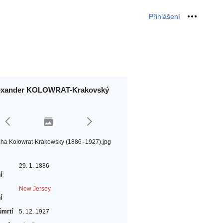
Přihlášení
Osobní 
exander KOLOWRAT-Krakovský
ha Kolowrat-Krakowsky (1886–1927).jpg
29. 1. 1886
í
New Jersey
í
úmrtí
5. 12. 1927