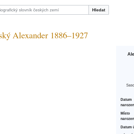
Hledat
ý Alexander 1886–1927
Al
Sasc
Datum
narozen
Místo
narozen
Datum 