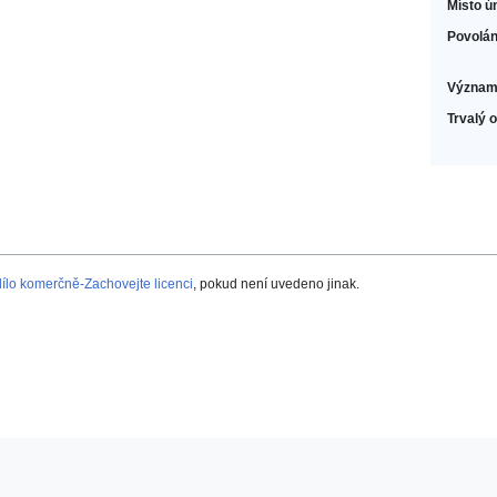
Místo ú
Povolán
Význam
Trvalý 
lo komerčně-Zachovejte licenci
, pokud není uvedeno jinak.