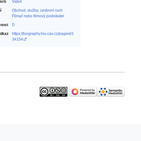
mrtí
Vídeň
í
Obchod, služby, cestovní ruch‎
Filmař nebo filmový podnikatel‎
nost
D
odkaz
https://biography.hiu.cas.cz/pageid/1
34154