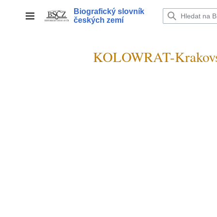
Přeskočit
Biografický slovník
na
Hlavní menu
českých zemí
obsah
KOLOWRAT-Krakovsk