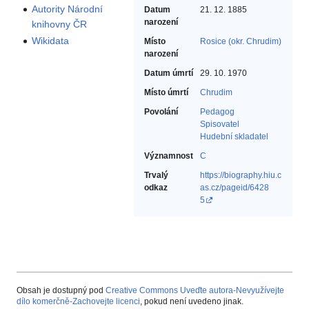
Autority Národní
Datum
21. 12. 1885
narození
knihovny ČR
Wikidata
Místo
Rosice (okr. Chrudim)
narození
Datum úmrtí
29. 10. 1970
Místo úmrtí
Chrudim
Povolání
Pedagog‎
Spisovatel‎
Hudební skladatel‎
Významnost
C
Trvalý
https://biography.hiu.c
odkaz
as.cz/pageid/6428
5
Obsah je dostupný pod
Creative Commons Uveďte autora-Nevyužívejte
dílo komerčně-Zachovejte licenci
, pokud není uvedeno jinak.