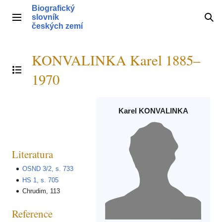
Přeskočit
Biografický
na
slovník
Hlavní menu
Hle
obsah
českých zemí
KONVALINKA Karel 1885–
Přepnout obsah
1970
Karel KONVALINKA
Literatura
OSND 3/2, s. 733
HS 1, s. 705
Chrudim, 113
Reference