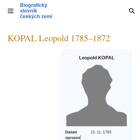
Přeskočit
Biografický
na
slovník
Hlavní menu
Hle
obsah
českých zemí
KOPAL Leopold 1785–1872
Leopold KOPAL
Datum
15. 11. 1785
narození