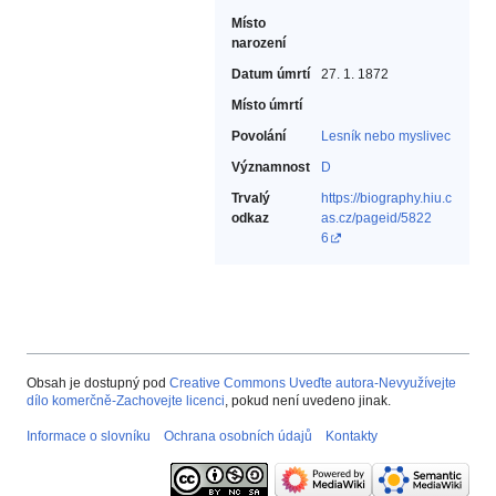
Místo
narození
Datum úmrtí
27. 1. 1872
Místo úmrtí
Povolání
Lesník nebo myslivec‎
Významnost
D
Trvalý
https://biography.hiu.c
odkaz
as.cz/pageid/5822
6
Obsah je dostupný pod
Creative Commons Uveďte autora-Nevyužívejte
dílo komerčně-Zachovejte licenci
, pokud není uvedeno jinak.
Informace o slovníku
Ochrana osobních údajů
Kontakty