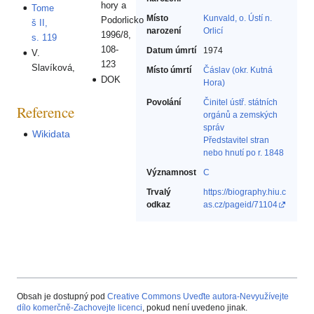
hory a
Tome
Místo
Kunvald, o. Ústí n.
Podorlicko
š II,
narození
Orlicí
1996/8,
s. 119
108-
Datum úmrtí
1974
V.
123
Slavíková,
Místo úmrtí
Čáslav (okr. Kutná
DOK
Hora)
Povolání
Činitel ústř. státních
Reference
orgánů a zemských
správ‎
Wikidata
Představitel stran
nebo hnutí po r. 1848‎
Významnost
C
Trvalý
https://biography.hiu.c
odkaz
as.cz/pageid/71104
Obsah je dostupný pod
Creative Commons Uveďte autora-Nevyužívejte
dílo komerčně-Zachovejte licenci
, pokud není uvedeno jinak.