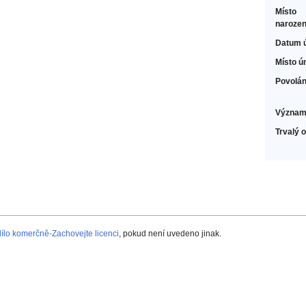
Místo
narozen
Datum 
Místo ú
Povolán
Význam
Trvalý 
lo komerčně-Zachovejte licenci
, pokud není uvedeno jinak.