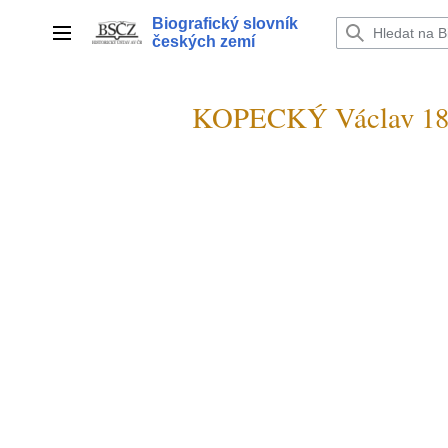
Přeskočit
Biografický slovník
na
Hlavní menu
českých zemí
obsah
KOPECKÝ Václav 18