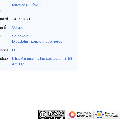
Mirotice (u Písku)
í
úmrtí
14. 7. 1871
mrtí
Volyně
í
Spisovatel‎
Divadelní interpret nebo herec‎
nost
D
odkaz
https://biography.hiu.cas.cz/pageid/6
4291