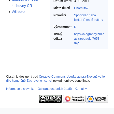
Autority Národní
Datum úmrtí
3. 11. 2017
knihovny ČR
Místo úmrtí
Chomutov
Wikidata
Povolání
Sportovec nebo
činitel tělesné kultury‎
Významnost
D
Trvalý
https://biography.hiu.c
odkaz
as.cz/pageid/7653
0
Obsah je dostupný pod
Creative Commons Uveďte autora-Nevyužívejte
dílo komerčně-Zachovejte licenci
, pokud není uvedeno jinak.
Informace o slovníku
Ochrana osobních údajů
Kontakty