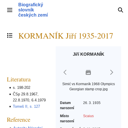
Přeskočit
Biografický
na
slovník
Hlavní menu
Hle
obsah
českých zemí
KORMANÍK Jiří 1935-2017
Přepnout obsah
Jiří KORMANÍK
Literatura
Simić vs Kormaník 1968 Olympics
s. 198-202
Georgian stamp crop.jpg
ČSp 29.8.1967,
22.8.1970, 6.4.1979
Datum
26. 3. 1935
Tomeš II, s. 127
narození
Místo
Scaius
Reference
narození